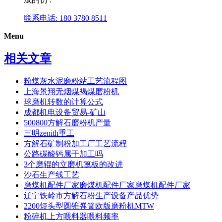
联系电话: 180 3780 8511
Menu
相关文章
粉煤灰水泥磨粉站工艺流程图
上海景翔无烟煤褐煤磨粉机
球磨机转数的计算公式
成都机电设备贸易-矿山
500800方解石磨粉机产量
三明zenith重工
方解石矿制粉加工厂工艺流程
公路碳酸钙属于加工吗
3个磨辊的立磨机篦板的改进
沙石生产线工艺
磨煤机配件厂家磨煤机配件厂家磨煤机配件厂家
辽宁铁岭市方解石粉生产设备产品优势
2200短头型圆锥弹簧欧版磨粉机MTW
粉碎机上方喂料器喂料频率