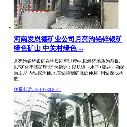
河南发恩德矿业公司月亮沟铅锌银矿
绿色矿山 中关村绿色 ...
月亮沟铅锌银矿在地质勘查过程中,以经济地质为前提,
以"矿化率找矿理念"为指导；以坑道（水平+竖井）勘探
为主,坑内钻探为辅,地表钻控制矿脉延伸,即"用钻探找构
造, .
联系电话: 180 3780 8511