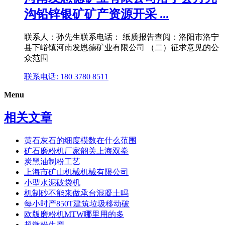
沟铅锌银矿矿产资源开采 ...
联系人：孙先生联系电话： 纸质报告查阅：洛阳市洛宁
县下峪镇河南发恩德矿业有限公司 （二）征求意见的公
众范围
联系电话: 180 3780 8511
Menu
相关文章
黄石灰石的细度模数在什么范围
矿石磨粉机厂家韶关上海双拳
炭黑油制粉工艺
上海市矿山机械机械有限公司
小型水泥破袋机
机制砂不能来做承台混凝土吗
每小时产850T建筑垃圾移动破
欧版磨粉机MTW哪里用的多
超微粉生产