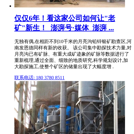
仅仅6年！看这家公司如何让"老
矿"新生！_澎湃号·媒体_澎湃 ...
无独有偶,在相距不到10千米的月亮沟铅锌银矿勘查区,河
南发恩德同样有新的收获。 该公司集中勘探技术力量,对
月亮沟已有矿脉、有重大成矿迹象的矿脉等数据进行了
重新梳理,通过全面、细致的地质研究,科学规划设计,加
大勘探施工,使整个矿区的储量出现了大幅度增 .
联系电话: 180 3780 8511