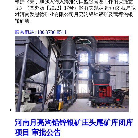
根据《关于加强入河入海排污口监督管理工作的实施意
见》（国办函【2022】17号）的有关规定,经审议,我局拟
对河南发恩德矿业有限公司月亮沟铅锌银矿及蒿坪沟银
铅矿项 .
联系电话: 180 3780 8511
河南月亮沟铅锌银矿庄头尾矿库闭库
项目 审批公告