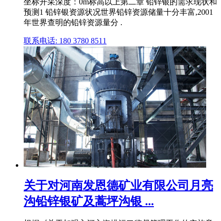
坐标开采深度：0m标高以上第二章 铅锌银的需求现状和
预测1 铅锌银资源状况世界铅锌资源储量十分丰富,2001
年世界查明的铅锌资源量分 .
联系电话: 180 3780 8511
关于对河南发恩德矿业有限公司月亮
沟铅锌银矿及蒿坪沟银 ...