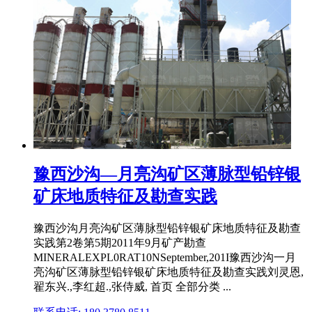
豫西沙沟—月亮沟矿区薄脉型铅锌银
矿床地质特征及勘查实践
豫西沙沟月亮沟矿区薄脉型铅锌银矿床地质特征及勘查
实践第2卷第5期2011年9月矿产勘查
MINERALEXPL0RAT10NSeptember,201I豫西沙沟一月
亮沟矿区薄脉型铅锌银矿床地质特征及勘查实践刘灵恩,
翟东兴.,李红超.,张侍威, 首页 全部分类 ...