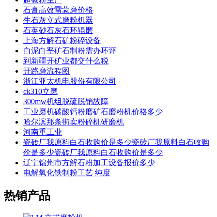
石膏高效雷蒙磨价格
生石灰立式磨粉机器
石英砂石灰石环辊磨
上海方解石矿粉碎设备
白泥白垩矿石制粉需办环评
到新疆开矿业都交什么税
开路磨流程图
浙江亚太机电股份有限公司
ck310立磨
300mw机组脱硫脱销故障
工业磨机碳酸钙粉磨矿石磨粉机价格多少
哈尔滨那条街卖粉碎机研磨机
河南重工业
瓷砖厂我原料白石收购价是多少瓷砖厂我原料白石收购
价是多少瓷砖厂我原料白石收购价是多少
辽宁锦州市方解石粉加工设备报价多少
电解氧化铁制粉工艺 纯度
热销产品