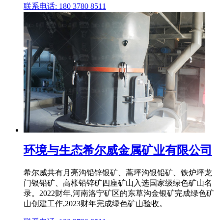
联系电话: 180 3780 8511
环境与生态希尔威金属矿业有限公司
希尔威共有月亮沟铅锌银矿、蒿坪沟银铅矿、铁炉坪龙
门银铅矿、高枨铅锌矿四座矿山入选国家级绿色矿山名
录。2022财年,河南洛宁矿区的东草沟金银矿完成绿色矿
山创建工作,2023财年完成绿色矿山验收。