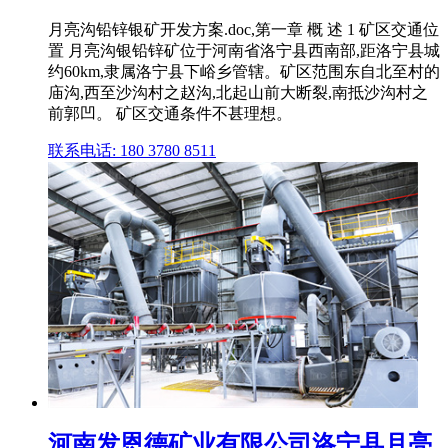
月亮沟铅锌银矿开发方案.doc,第一章 概 述 1 矿区交通位
置 月亮沟银铅锌矿位于河南省洛宁县西南部,距洛宁县城
约60km,隶属洛宁县下峪乡管辖。矿区范围东自北至村的
庙沟,西至沙沟村之赵沟,北起山前大断裂,南抵沙沟村之
前郭凹。 矿区交通条件不甚理想。
联系电话: 180 3780 8511
河南发恩德矿业有限公司洛宁县月亮