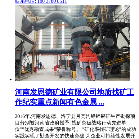
联系电话: 180 3780 8511
河南发恩德矿业有限公司地质找矿工
作纪实重点新闻有色金属 ...
2016年,河南发恩德、洛宁县月亮沟铅锌银矿生产勘探项
目分别被河南省政府授予"找矿突破战略行动先进单
位""优秀勘查成果"荣誉称号。 "矿化率找矿理论"的成功
实践实现了勘查开发的快速突破,为企业可持续性发展开