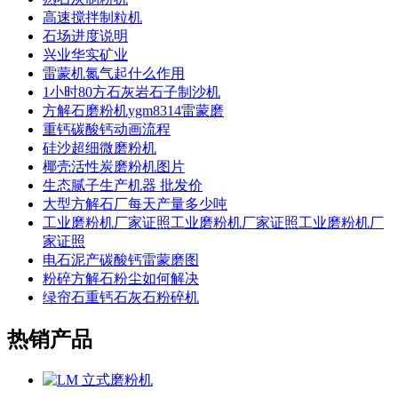
高速搅拌制粒机
石场进度说明
兴业华实矿业
雷蒙机氮气起什么作用
1小时80方石灰岩石子制沙机
方解石磨粉机ygm8314雷蒙磨
重钙碳酸钙动画流程
硅沙超细微磨粉机
椰壳活性炭磨粉机图片
生态腻子生产机器 批发价
大型方解石厂每天产量多少吨
工业磨粉机厂家证照工业磨粉机厂家证照工业磨粉机厂
家证照
电石泥产碳酸钙雷蒙磨图
粉碎方解石粉尘如何解决
绿帘石重钙石灰石粉碎机
热销产品