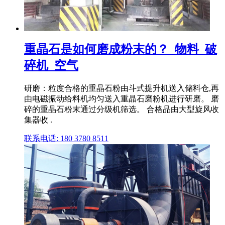
重晶石是如何磨成粉末的？_物料_破
碎机_空气
研磨：粒度合格的重晶石粉由斗式提升机送入储料仓,再
由电磁振动给料机均匀送入重晶石磨粉机进行研磨。 磨
碎的重晶石粉末通过分级机筛选。 合格品由大型旋风收
集器收 .
联系电话: 180 3780 8511