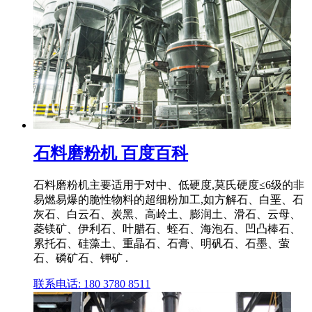
石料磨粉机 百度百科
石料磨粉机主要适用于对中、低硬度,莫氏硬度≤6级的非
易燃易爆的脆性物料的超细粉加工,如方解石、白垩、石
灰石、白云石、炭黑、高岭土、膨润土、滑石、云母、
菱镁矿、伊利石、叶腊石、蛭石、海泡石、凹凸棒石、
累托石、硅藻土、重晶石、石膏、明矾石、石墨、萤
石、磷矿石、钾矿 .
联系电话: 180 3780 8511