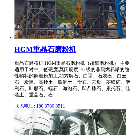
HGM重晶石磨粉机
重晶石磨粉机 HGM重晶石磨粉机（超细磨粉机） 主要
适用于对中、低硬度,莫氏硬度 ≤6 级的非易燃易爆的脆
性物料的超细粉加工,如方解石、白垩、石灰石、白云
石、炭黑、高岭土、膨润土、滑石、云母、菱镁矿、伊
利石、叶腊石、蛭石、海泡石、凹凸棒石、累托石、硅
藻土、重晶石、石 .
联系电话: 180 3780 8511