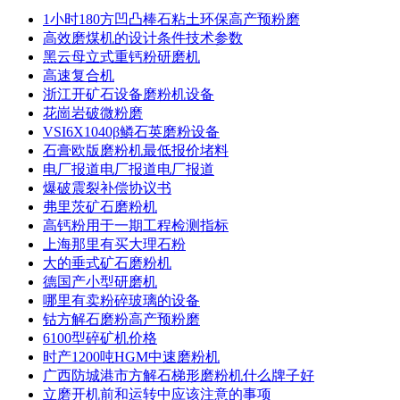
1小时180方凹凸棒石粘土环保高产预粉磨
高效磨煤机的设计条件技术参数
黑云母立式重钙粉研磨机
高速复合机
浙江开矿石设备磨粉机设备
花崗岩破微粉磨
VSI6X1040β鳞石英磨粉设备
石膏欧版磨粉机最低报价堵料
电厂报道电厂报道电厂报道
爆破震裂补偿协议书
弗里茨矿石磨粉机
高钙粉用于一期工程检测指标
上海那里有买大理石粉
大的垂式矿石磨粉机
德国产小型研磨机
哪里有卖粉碎玻璃的设备
钴方解石磨粉高产预粉磨
6100型碎矿机价格
时产1200吨HGM中速磨粉机
广西防城港市方解石梯形磨粉机什么牌子好
立磨开机前和运转中应该注意的事项