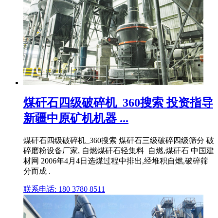
煤矸石四级破碎机_360搜索 投资指导
新疆中原矿机机器 ...
煤矸石四级破碎机_360搜索 煤矸石三级破碎四级筛分 破
碎磨粉设备厂家, 自燃煤矸石轻集料_自燃,煤矸石 中国建
材网 2006年4月4日选煤过程中排出,经堆积自燃,破碎筛
分而成 .
联系电话: 180 3780 8511