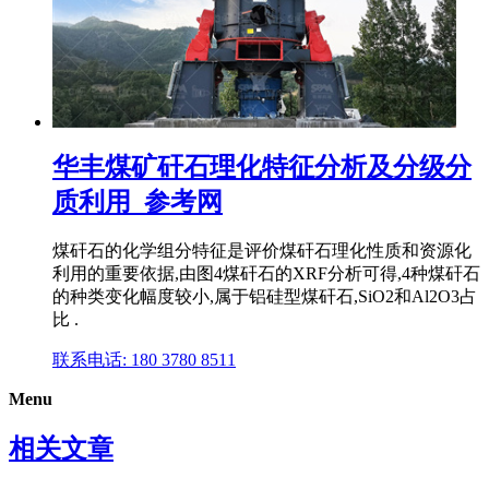
华丰煤矿矸石理化特征分析及分级分
质利用_参考网
煤矸石的化学组分特征是评价煤矸石理化性质和资源化
利用的重要依据,由图4煤矸石的XRF分析可得,4种煤矸石
的种类变化幅度较小,属于铝硅型煤矸石,SiO2和Al2O3占
比 .
联系电话: 180 3780 8511
Menu
相关文章