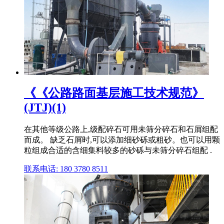
《《公路路面基层施工技术规范》
(JTJ)(1)
在其他等级公路上,级配碎石可用未筛分碎石和石屑组配
而成。 缺乏石屑时,可以添加细砂砾或粗砂。也可以用颗
粒组成合适的含细集料较多的砂砾与未筛分碎石组配 .
联系电话: 180 3780 8511