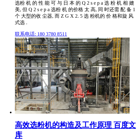
选粉 机 的 性 能 可 与 日 本 的 Q 2 s e p a 选 粉 机 相 媲
美, 但 Q 2 s e p a 选粉 机 的价格 太 高, 同 时还需 配 备 1
个 大型的收 尘器, 而 Z G X 2. 5 选 粉机的 价 格和旋 风
式选 .
联系电话: 180 3780 8511
高效选粉机的构造及工作原理 百度文
库