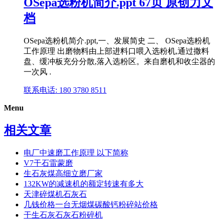
OSepa选粉机简介.ppt 67页 原创力文
档
OSepa选粉机简介.ppt,一、发展简史 二、 OSepa选粉机
工作原理 出磨物料由上部进料口喂入选粉机,通过撒料
盘、缓冲板充分分散,落入选粉区。来自磨机和收尘器的
一次风 .
联系电话: 180 3780 8511
Menu
相关文章
电厂中速磨工作原理 以下简称
V7干石雷蒙磨
生石灰煤高细立磨厂家
132KW的减速机的额定转速有多大
天津碎煤机石灰石
几钱价格一台无烟煤碳酸钙粉碎站价格
干生石灰石灰石粉碎机