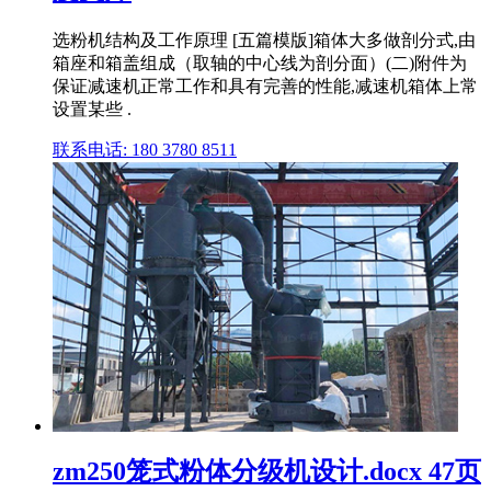
选粉机结构及工作原理 [五篇模版]箱体大多做剖分式,由
箱座和箱盖组成（取轴的中心线为剖分面）(二)附件为
保证减速机正常工作和具有完善的性能,减速机箱体上常
设置某些 .
联系电话: 180 3780 8511
zm250笼式粉体分级机设计.docx 47页