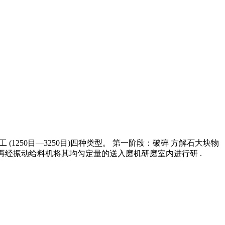
工 (1250目―3250目)四种类型。 第一阶段：破碎 方解石大块物
,再经振动给料机将其均匀定量的送入磨机研磨室内进行研 .