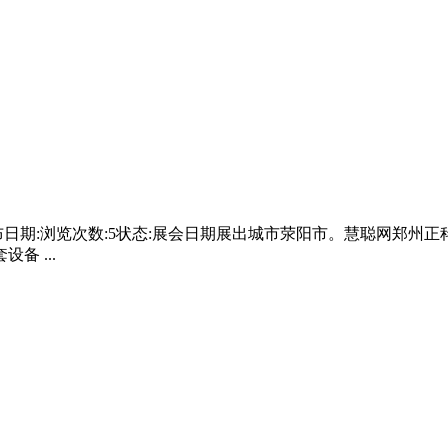
日期:浏览次数:5状态:展会日期展出城市荥阳市。慧聪网郑州正
备 ...