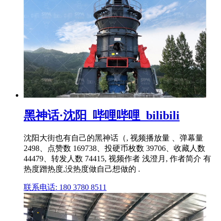
黑神话·沈阳_哔哩哔哩_bilibili
沈阳大街也有自己的黑神话（, 视频播放量 、弹幕量
2498、点赞数 169738、投硬币枚数 39706、收藏人数
44479、转发人数 74415, 视频作者 浅澄月, 作者简介 有
热度蹭热度,没热度做自己想做的 .
联系电话: 180 3780 8511