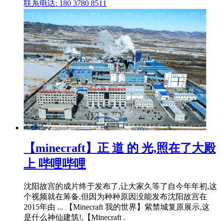
联系电话: 180 3780 8511
【minecraft】正 道 的 光,照在了大殿
上 哔哩哔哩
沈阳故宫的成片终于发布了,让大家久等了自今年年初,这
个视频就在筹备,但因为种种原因没能发布沈阳故宫在
2015年由 ... 【Minecraft 我的世界】紫禁城复原展示,这
是什么神仙建筑!,【Minecraft .