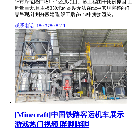
阳市府恒隆广场1：1还原项目。该工程由于比例原因,工
程量巨大,且主楼350米的高度无法在mc中实现完整的作
品呈现,计划分段建造,竣工后在c4d中拼接渲染。
联系电话: 180 3780 8511
[Minecraft]中国铁路客运机车展示_
游戏热门视频 哔哩哔哩