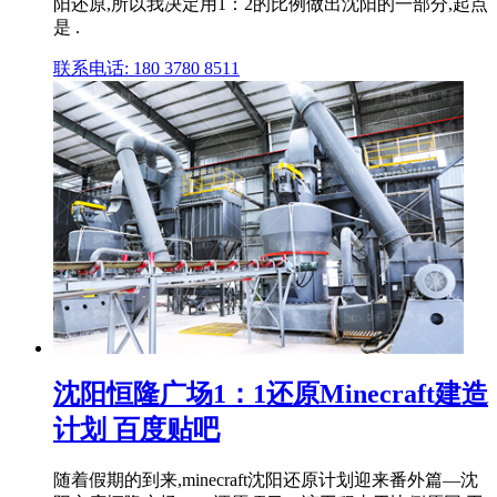
阳还原,所以我决定用1：2的比例做出沈阳的一部分,起点
是 .
联系电话: 180 3780 8511
沈阳恒隆广场1：1还原Minecraft建造
计划 百度贴吧
随着假期的到来,minecraft沈阳还原计划迎来番外篇—沈