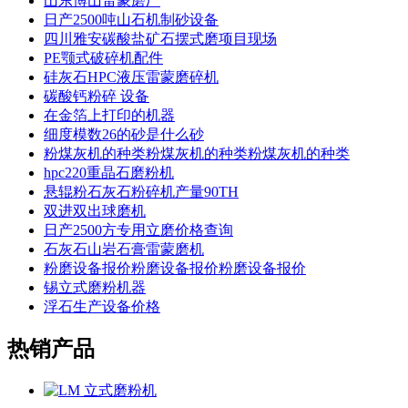
山东博山雷蒙磨厂
日产2500吨山石机制砂设备
四川雅安碳酸盐矿石摆式磨项目现场
PE颚式破碎机配件
硅灰石HPC液压雷蒙磨碎机
碳酸钙粉碎 设备
在金箔上打印的机器
细度模数26的砂是什么砂
粉煤灰机的种类粉煤灰机的种类粉煤灰机的种类
hpc220重晶石磨粉机
悬辊粉石灰石粉碎机产量90TH
双进双出球磨机
日产2500方专用立磨价格查询
石灰石山岩石膏雷蒙磨机
粉磨设备报价粉磨设备报价粉磨设备报价
锡立式磨粉机器
浮石生产设备价格
热销产品