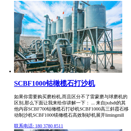
SCBF1000钴橄榄石打沙机
如果你需要购买磨粉机,而且区分不了雷蒙磨与球磨机的
区别,那么下面让我来给你讲解一下： ... 来自jxdsdt的其
他内容SCBF700钴橄榄石打砂机SCBF1000高三斜霞石移
动制沙机SCBF1000镁橄榄石高效制砂机展开limingmill
联系电话: 180 3780 8511