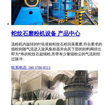
蛇纹石磨粉机设备 产品中心
选粉机内旋转的叶轮使粗蛇纹石粉回落重磨,符合要求的
细粉则随气流进入旋风集粉器并由其下部的卸料阀排出
即为*终的蛇纹石超细粉,而带有少量细粉尘的气流则经
过脉冲 .
联系电话: 180 3780 8511