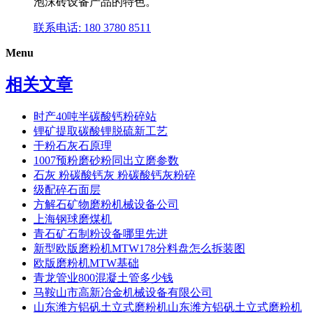
泡沫砖设备产品的特色。
联系电话: 180 3780 8511
Menu
相关文章
时产40吨半碳酸钙粉碎站
锂矿提取碳酸锂脱硫新工艺
干粉石灰石原理
1007预粉磨砂粉同出立磨参数
石灰 粉碳酸钙灰 粉碳酸钙灰粉碎
级配碎石面层
方解石矿物磨粉机械设备公司
上海钢球磨煤机
青石矿石制粉设备哪里先进
新型欧版磨粉机MTW178分料盘怎么拆装图
欧版磨粉机MTW基础
青龙管业800混凝土管多少钱
马鞍山市高新冶金机械设备有限公司
山东潍方铝矾土立式磨粉机山东潍方铝矾土立式磨粉机