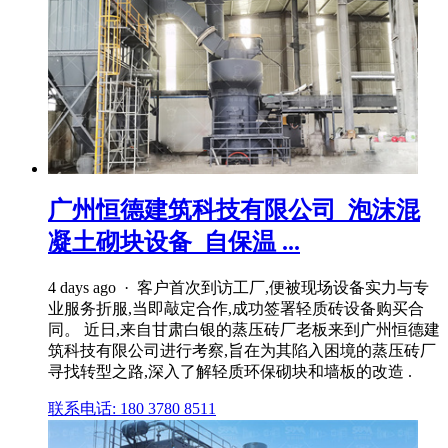
广州恒德建筑科技有限公司_泡沫混
凝土砌块设备_自保温 ...
4 days ago · 客户首次到访工厂,便被现场设备实力与专
业服务折服,当即敲定合作,成功签署轻质砖设备购买合
同。 近日,来自甘肃白银的蒸压砖厂老板来到广州恒德建
筑科技有限公司进行考察,旨在为其陷入困境的蒸压砖厂
寻找转型之路,深入了解轻质环保砌块和墙板的改造 .
联系电话: 180 3780 8511