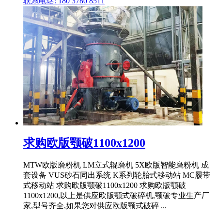
联系电话: 180 3780 8511
求购欧版颚破1100x1200
MTW欧版磨粉机 LM立式辊磨机 5X欧版智能磨粉机 成
套设备 VUS砂石同出系统 K系列轮胎式移动站 MC履带
式移动站 求购欧版颚破1100x1200 求购欧版颚破
1100x1200,以上是供应欧版颚式破碎机,颚破专业生产厂
家,型号齐全,如果您对供应欧版颚式破碎 ...