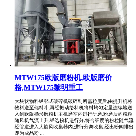
MTW175欧版磨粉机,欧版磨价
格,MTW175黎明重工
大块状物料经鄂式破碎机破碎到所需粒度后,由提升机将
物料送至储料斗,再经振动给料机将料均匀定量连续地送
入到欧版梯形磨粉机主机磨室内进行研磨,粉磨后的粉粒
随风机气流上升,经选粉机进行分,符合细度的粉粒随气流
经管道进入大旋风收集器内,进行分离收集,经出粉阀排出
即为成品粉 ...