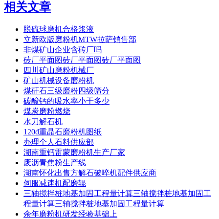
相关文章
脱硫球磨机合格浆液
立新欧版磨粉机MTW拉萨销售部
非煤矿山企业含砖厂吗
砖厂平面图砖厂平面图砖厂平面图
四川矿山磨粉机械厂
矿山机械设备磨粉机
煤矸石三级磨粉四级筛分
碳酸钙的吸水率小于多少
煤炭磨粉燃烧
水刀解石机
120d重晶石磨粉机图纸
办理个人石料供应部
湖南重钙雷蒙磨粉机生产厂家
废沥青焦粉生产线
湖南怀化出售方解石破啐机配件供应商
伺服减速机配磨辊
三轴搅拌桩地基加固工程量计算三轴搅拌桩地基加固工
程量计算三轴搅拌桩地基加固工程量计算
余年磨粉机研发经验基础上