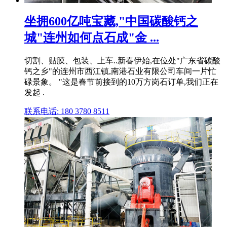
坐拥600亿吨宝藏,"中国碳酸钙之
城"连州如何点石成"金 ...
切割、贴膜、包装、上车..新春伊始,在位处"广东省碳酸
钙之乡"的连州市西江镇,南港石业有限公司车间一片忙
碌景象。 "这是春节前接到的10万方岗石订单,我们正在
发起 .
联系电话: 180 3780 8511