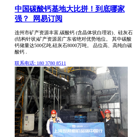
中国碳酸钙基地大比拼！到底哪家
强？_网易订阅
连州市矿产资源丰富,碳酸钙 (含晶体状白理岩)、硅灰石
(结构针状)矿产资源居广东省绝对优势地位。 其中碳酸
钙储量达500亿吨,硅灰石8000万吨。 品位高、高纯白碳
酸钙 .
联系电话: 180 3780 8511