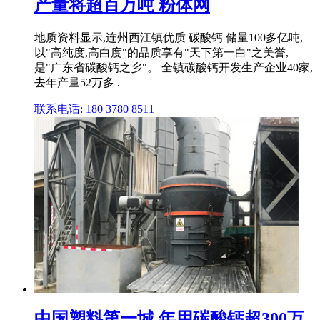
产量将超百万吨 粉体网
地质资料显示,连州西江镇优质 碳酸钙 储量100多亿吨,
以"高纯度,高白度"的品质享有"天下第一白"之美誉,
是"广东省碳酸钙之乡"。 全镇碳酸钙开发生产企业40家,
去年产量52万多 .
联系电话: 180 3780 8511
中国塑料第一城,年用碳酸钙超300万