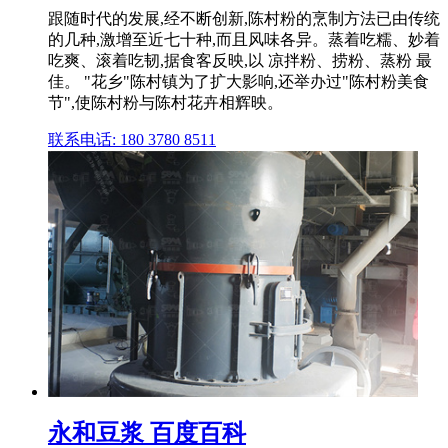
跟随时代的发展,经不断创新,陈村粉的烹制方法已由传统
的几种,激增至近七十种,而且风味各异。蒸着吃糯、妙着
吃爽、滚着吃韧,据食客反映,以 凉拌粉、捞粉、蒸粉 最
佳。 "花乡"陈村镇为了扩大影响,还举办过"陈村粉美食
节",使陈村粉与陈村花卉相辉映。
联系电话: 180 3780 8511
永和豆浆 百度百科