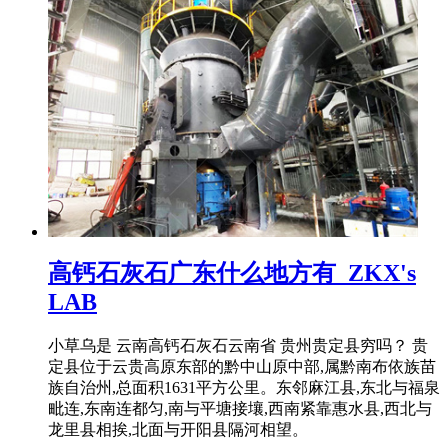
高钙石灰石广东什么地方有_ZKX's
LAB
小草乌是 云南高钙石灰石云南省 贵州贵定县穷吗？ 贵
定县位于云贵高原东部的黔中山原中部,属黔南布依族苗
族自治州,总面积1631平方公里。东邻麻江县,东北与福泉
毗连,东南连都匀,南与平塘接壤,西南紧靠惠水县,西北与
龙里县相挨,北面与开阳县隔河相望。