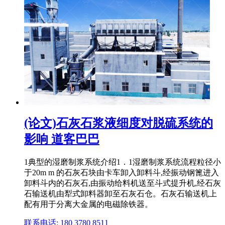
(论文)石灰石浆液细度对脱硫系统的
影响 道客巴巴
1典型的湿磨制浆系统介绍1．1湿磨制浆系统流程粒径小
于20m m 的石灰石块由卡车卸入卸料斗,经振动钢篦进入
卸料斗内的石灰石,由振动给料机送至斗式提升机,经石灰
石输送机由犁式卸料器卸至石灰石仓。石灰石输送机上
配有用于分离大金属的电磁除铁器。
联系电话: 180 3780 8511