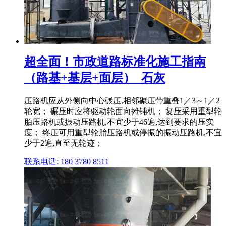
超全面！市政道路标准化施工指南
（路基+基层+面层）_石灰
压路机应从外侧向中心碾压,相邻碾压带重叠1／3～1／2
轮宽； 碾压时应将驱动轮面向摊铺机； 复压采用重型轮
胎压路机或振动压路机,不宜少于46遍,达到要求的压实
度； 终压可用重型轮胎压路机或停振的振动压路机,不宜
少于2遍,直至无轮迹；
联系电话: 180 3780 8511