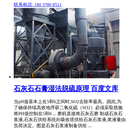
联系电话: 180 3780 8511
石灰石石膏湿法脱硫原理 百度文库
当pH值基本上在5和6之间时,SO2去除率最高。因此,为
了确保持续高效地俘获二氧化硫（SO2）必须采取措施
将PH值控制在5和6 ... 磨机直接将石灰石磨 制成石灰石
浆液,石灰石供给系统向吸收塔供给石灰石浆液,浆液量由
负荷决定。图是石灰石浆液制备供给 ...