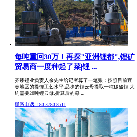
每吨重回30万！再探"亚洲锂都",锂矿
贸易商一度种起了菜|锂 ...
齐臻锂业负责人余先生给记者算了一笔账：按照目前宜
春地区的提锂工艺水平,品味的锂云母提取一吨碳酸锂,大
约需要28吨锂云母,折算后的每 ...
联系电话: 180 3780 8511