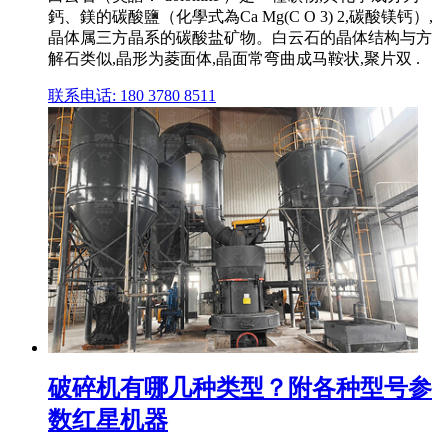
鈣、鎂的碳酸鹽（化學式為Ca Mg(C O 3) 2,碳酸镁钙）,
晶体属三方晶系的碳酸盐矿物。白云石的晶体结构与方
解石类似,晶形为菱面体,晶面常弯曲成马鞍状,聚片双 .
联系电话: 180 3780 8511
破碎机有哪几种类型？附各种型号参
数红星机器