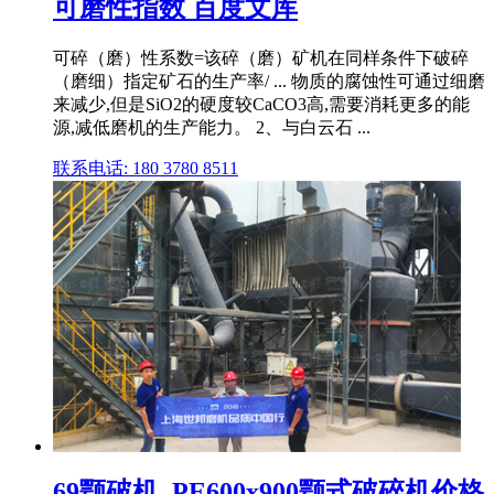
可磨性指数 百度文库
可碎（磨）性系数=该碎（磨）矿机在同样条件下破碎
（磨细）指定矿石的生产率/ ... 物质的腐蚀性可通过细磨
来减少,但是SiO2的硬度较CaCO3高,需要消耗更多的能
源,减低磨机的生产能力。 2、与白云石 ...
联系电话: 180 3780 8511
69颚破机_PE600x900颚式破碎机价格