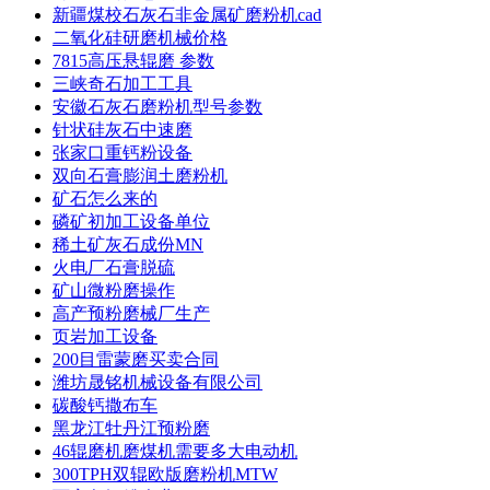
新疆煤校石灰石非金属矿磨粉机cad
二氧化硅研磨机械价格
7815高压悬辊磨 参数
三峡奇石加工工具
安徽石灰石磨粉机型号参数
针状硅灰石中速磨
张家口重钙粉设备
双向石膏膨润土磨粉机
矿石怎么来的
磷矿初加工设备单位
稀土矿灰石成份MN
火电厂石膏脱硫
矿山微粉磨操作
高产预粉磨械厂生产
页岩加工设备
200目雷蒙磨买卖合同
潍坊晟铭机械设备有限公司
碳酸钙撒布车
黑龙江牡丹江预粉磨
46辊磨机磨煤机需要多大电动机
300TPH双辊欧版磨粉机MTW