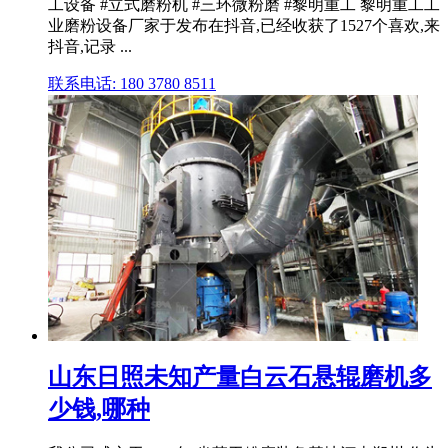
工设备 #立式磨粉机 #三环微粉磨 #黎明重工 黎明重工工
业磨粉设备厂家于发布在抖音,已经收获了1527个喜欢,来
抖音,记录 ...
联系电话: 180 3780 8511
山东日照未知产量白云石悬辊磨机多
少钱,哪种