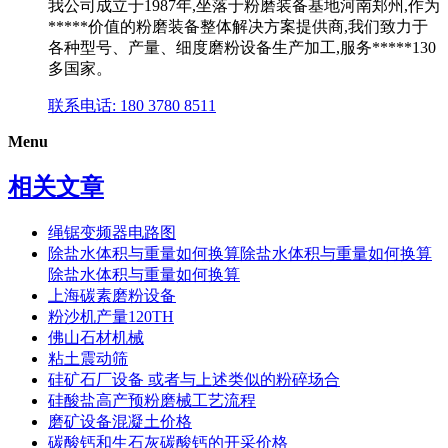
我公司成立于1987年,坐落于粉磨装备基地河南郑州,作为
*****价值的粉磨装备整体解决方案提供商,我们致力于
各种型号、产量、细度磨粉设备生产加工,服务*****130
多国家。
联系电话: 180 3780 8511
Menu
相关文章
绳锯变频器电路图
除盐水体积与重量如何换算除盐水体积与重量如何换算
除盐水体积与重量如何换算
上海碳素磨粉设备
粉沙机产量120TH
佛山石材机械
粘土震动筛
硅矿石厂设备 或者与上述类似的粉碎场合
硅酸盐高产预粉磨械工艺流程
磨矿设备混凝土价格
碳酸钙和生石灰碳酸钙的开采价格