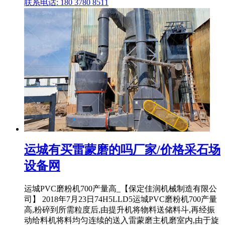
联系电话: 180 3780 8511
运城有买雷蒙磨的吗厂家/价格采石场
设备网
运城PVC磨粉机700产量高_【保定佳润机械制造有限公
司】 2018年7月23日74H5LLD5运城PVC磨粉机700产量
高,粉碎到所需粒度后,由提升机将物料送储料斗,再经振
动给料机将料均匀连续的送入雷蒙磨主机磨室内,由于旋