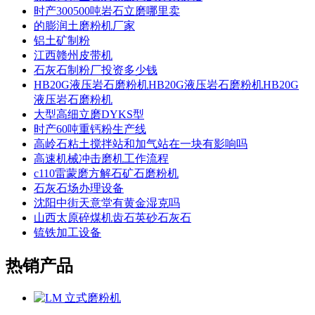
时产300500吨岩石立磨哪里卖
的膨润土磨粉机厂家
铝土矿制粉
江西赣州皮带机
石灰石制粉厂投资多少钱
HB20G液压岩石磨粉机HB20G液压岩石磨粉机HB20G
液压岩石磨粉机
大型高细立磨DYKS型
时产60吨重钙粉生产线
高岭石粘土搅拌站和加气站在一块有影响吗
高速机械冲击磨机工作流程
c110雷蒙磨方解石矿石磨粉机
石灰石场办理设备
沈阳中街天意堂有黄金湿克吗
山西太原碎煤机齿石英砂石灰石
锍铁加工设备
热销产品