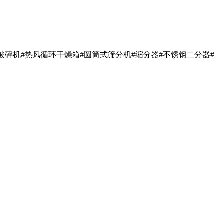
破碎机#热风循环干燥箱#圆筒式筛分机#缩分器#不锈钢二分器#