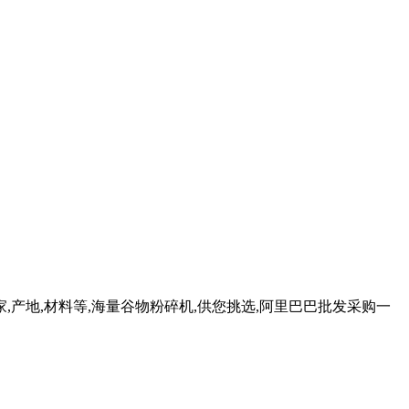
家,产地,材料等,海量谷物粉碎机,供您挑选,阿里巴巴批发采购一