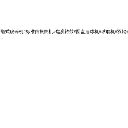
#颚式破碎机#标准筛振筛机#焦炭转鼓#圆盘造球机#球磨机#双辊
.