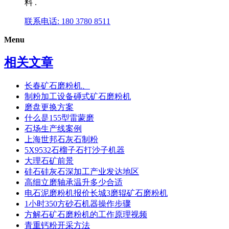
料 .
联系电话: 180 3780 8511
Menu
相关文章
长春矿石磨粉机、
制粉加工设备硾式矿石磨粉机
磨盘更换方案
什么是155型雷蒙磨
石场生产线案例
上海世邦石灰石制粉
5X9532石榴子石打沙子机器
大理石矿前景
硅石硅灰石深加工产业发达地区
高细立磨轴承温升多少合适
电石泥磨粉机报价长城3磨辊矿石磨粉机
1小时350方砂石机器操作步骤
方解石矿石磨粉机的工作原理视频
青重钙粉开采方法