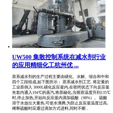
UW500 集散控制系统在减水剂行业
的应用精细化工杭州优 ...
萘系减水剂的生产过程主要由磺化、水解、缩合和中和
四个工段组成,如下图所示： 萘系减水剂工艺. 将定量的
工业萘倒入 3000L磺化反应釜内,在密闭状态下向反应釜
夹套内通入194℃的蒸汽,将萘融化,当熔萘温度升到135℃
时,停止加热,开始向反应釜内滴加硫酸（98%）。 硫酸
溶于水放出大量热,可使水沸腾,为防止反应釜温度过高,
稀释硫酸时应通过滴加方式进料,同时不断 .