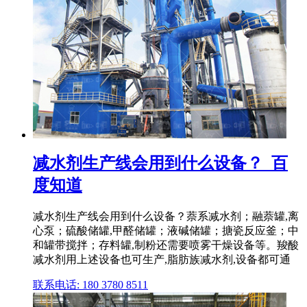
减水剂生产线会用到什么设备？_百
度知道
减水剂生产线会用到什么设备？萘系减水剂；融萘罐,离
心泵；硫酸储罐,甲醛储罐；液碱储罐；搪瓷反应釜；中
和罐带搅拌；存料罐,制粉还需要喷雾干燥设备等。羧酸
减水剂用上述设备也可生产,脂肪族减水剂,设备都可通
联系电话: 180 3780 8511