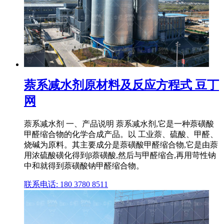
萘系减水剂原材料及反应方程式 豆丁
网
萘系减水剂 一、产品说明 萘系减水剂,它是一种萘磺酸
甲醛缩合物的化学合成产品。以 工业萘、硫酸、甲醛、
烧碱为原料。其主要成分是萘磺酸甲醛缩合物,它是由萘
用浓硫酸磺化得到β萘磺酸,然后与甲醛缩合,再用苛性钠
中和就得到萘磺酸钠甲醛缩合物。
联系电话: 180 3780 8511