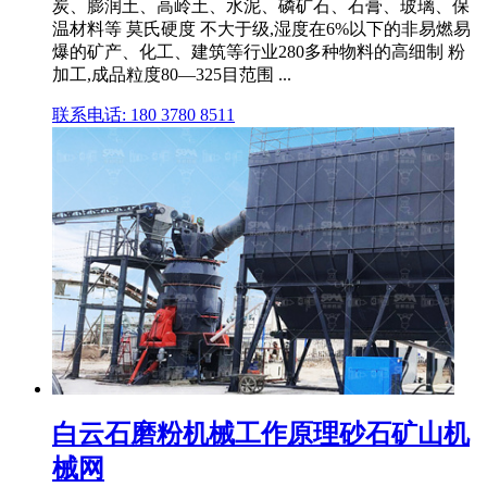
炭、膨润土、高岭土、水泥、磷矿石、石膏、玻璃、保
温材料等 莫氏硬度 不大于级,湿度在6%以下的非易燃易
爆的矿产、化工、建筑等行业280多种物料的高细制 粉
加工,成品粒度80—325目范围 ...
联系电话: 180 3780 8511
白云石磨粉机械工作原理砂石矿山机
械网