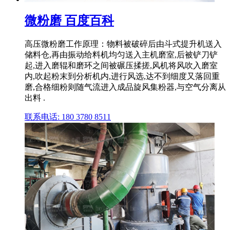
微粉磨 百度百科
高压微粉磨工作原理：物料被破碎后由斗式提升机送入
储料仓,再由振动给料机均匀送入主机磨室,后被铲刀铲
起,进入磨辊和磨环之间被碾压揉搓,风机将风吹入磨室
内,吹起粉末到分析机内,进行风选,达不到细度又落回重
磨,合格细粉则随气流进入成品旋风集粉器,与空气分离从
出料 .
联系电话: 180 3780 8511