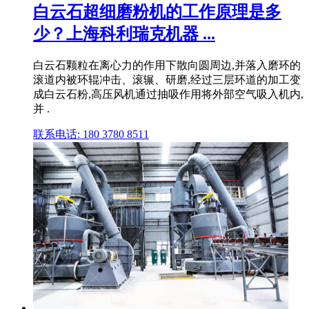
白云石超细磨粉机的工作原理是多
少？上海科利瑞克机器 ...
白云石颗粒在离心力的作用下散向圆周边,并落入磨环的
滚道内被环辊冲击、滚辗、研磨,经过三层环道的加工变
成白云石粉,高压风机通过抽吸作用将外部空气吸入机内,
并 .
联系电话: 180 3780 8511