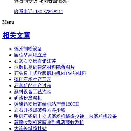
碎石制砂线 花岗岩圆锥机 .
联系电话: 180 3780 8511
Menu
相关文章
锦州制粉设备
园柱型高细立磨
石灰石立磨直销江苏
球磨机基础建筑材料隐蔽图片
石头反击式欧版磨粉机MTW的材料
磷矿石粉生产工艺
石膏矿的生产过程
颜料设备工艺流程
矿渣粉磨粉机
碳酸钙粉磨雷蒙机站产量180TH
岩石开挖爆破每方多少钱
明矾石铝矾土立式磨粉机械多少钱一台磨粉机设备
薯藤收割机薯藤收割机薯藤收割机
大连长城搅拌站