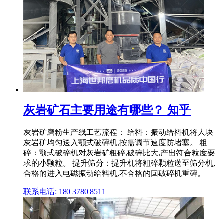
灰岩矿石主要用途有哪些？ 知乎
灰岩矿磨粉生产线工艺流程： 给料：振动给料机将大块
灰岩矿均匀送入颚式破碎机,按需调节速度防堵塞。 粗
碎：颚式破碎机对灰岩矿粗碎,破碎比大,产出符合粒度要
求的小颗粒。 提升筛分：提升机将粗碎颗粒送至筛分机,
合格的进入电磁振动给料机,不合格的回破碎机重碎。
联系电话: 180 3780 8511