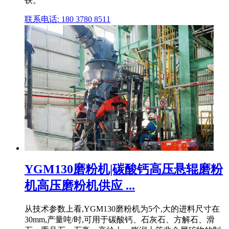
铁。
联系电话: 180 3780 8511
YGM130磨粉机|碳酸钙高压悬辊磨粉
机高压磨粉机供应 ...
从技术参数上看,YGM130磨粉机为5个,大的进料尺寸在
30mm,产量吨/时,可用于碳酸钙、石灰石、方解石、滑