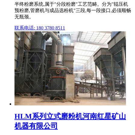
半终粉磨系统,属于"分段粉磨"工艺范畴。分为"辊压机
预粉磨,管磨机与成品选粉机"三段,每一段接口,必须顺畅
无瓶颈。
联系电话: 180 3780 8511
HLM系列立式磨粉机河南红星矿山
机器有限公司