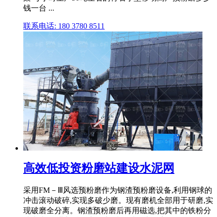
钱一台 ...
联系电话: 180 3780 8511
高效低投资粉磨站建设水泥网
采用FM－Ⅲ风选预粉磨作为钢渣预粉磨设备,利用钢球的
冲击滚动破碎,实现多破少磨。现有磨机全部用于研磨,实
现破磨全分离。钢渣预粉磨后再用磁选,把其中的铁粉分