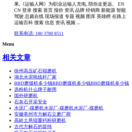
果,《运输人网》为职业运输人充电, 陪你走更远。 EN
CN 登录 搜索 首页 报价 资讯 品牌 经销商 新能源 智能
驾驶 总裁在线 现场报道 专题 视频 图库 英雄榜 在路上
运输百科 搜索 信息 资讯 视频 ...
联系电话: 180 3780 8511
Menu
相关文章
徐州高压矿石辊磨机
湖北水泥电线杆厂家
BBD磨煤机多少钱BBD磨煤机多少钱BBD磨煤机多少钱
选粉机什么牌子耐用
国外研磨机
石灰石开采安全
水泥厂-煤磨机水泥厂-煤磨机水泥厂-煤磨机
安徽亳州市方解石立磨厂商
高岭土悬辊重钙粉研磨机
古代方解石的提纯