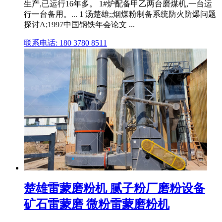
生产,已运行16年多。 1#炉配备甲乙两台磨煤机,一台运
行一台备用。... 1 汤楚雄;;烟煤粉制备系统防火防爆问题
探讨A;1997中国钢铁年会论文 ...
联系电话: 180 3780 8511
楚雄雷蒙磨粉机 腻子粉厂磨粉设备
矿石雷蒙磨 微粉雷蒙磨粉机