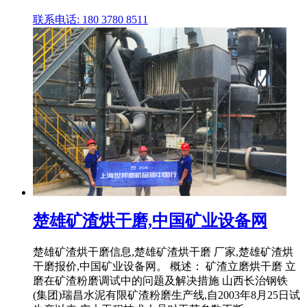
联系电话: 180 3780 8511
楚雄矿渣烘干磨,中国矿业设备网
楚雄矿渣烘干磨信息,楚雄矿渣烘干磨 厂家,楚雄矿渣烘
干磨报价,中国矿业设备网。 概述： 矿渣立磨烘干磨 立
磨在矿渣粉磨调试中的问题及解决措施 山西长治钢铁
(集团)瑞昌水泥有限矿渣粉磨生产线,自2003年8月25日试