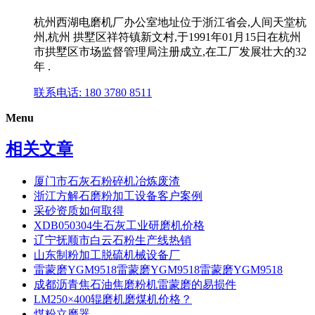
杭州西湖电磨机厂办公室地址位于浙江省会,人间天堂杭
州,杭州 拱墅区祥符镇新文村,于1991年01月15日在杭州
市拱墅区市场监督管理局注册成立,在工厂发展壮大的32
年 .
联系电话: 180 3780 8511
Menu
相关文章
厦门市石灰石粉碎机冶炼废渣
浙江方解石磨粉加工设备客户案例
采砂资质如何取得
XDB050304生石灰工业研磨机价格
辽宁抚顺市白云石粉生产线热销
山东制粉加工脱硫机械设备厂
雷蒙磨YGM9518雷蒙磨YGM9518雷蒙磨YGM9518
成都沥青焦石油焦磨粉机雷蒙磨的易损件
LM250×400辊磨机磨煤机价格？
煤粉立磨器