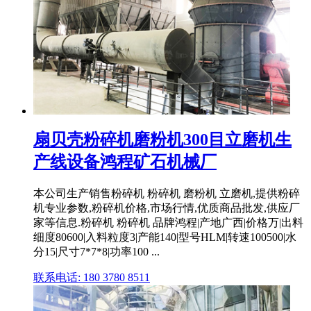
扇贝壳粉碎机磨粉机300目立磨机生
产线设备鸿程矿石机械厂
本公司生产销售粉碎机 粉碎机 磨粉机 立磨机,提供粉碎
机专业参数,粉碎机价格,市场行情,优质商品批发,供应厂
家等信息.粉碎机 粉碎机 品牌鸿程|产地广西|价格万|出料
细度80600|入料粒度3|产能140|型号HLM|转速100500|水
分15|尺寸7*7*8|功率100 ...
联系电话: 180 3780 8511