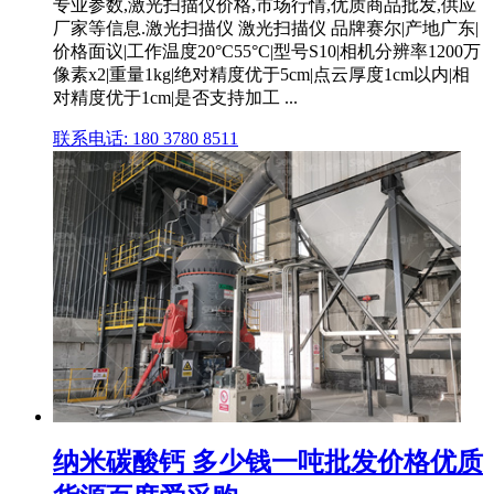
专业参数,激光扫描仪价格,市场行情,优质商品批发,供应
厂家等信息.激光扫描仪 激光扫描仪 品牌赛尔|产地广东|
价格面议|工作温度20°C55°C|型号S10|相机分辨率1200万
像素x2|重量1kg|绝对精度优于5cm|点云厚度1cm以内|相
对精度优于1cm|是否支持加工 ...
联系电话: 180 3780 8511
纳米碳酸钙 多少钱一吨批发价格优质