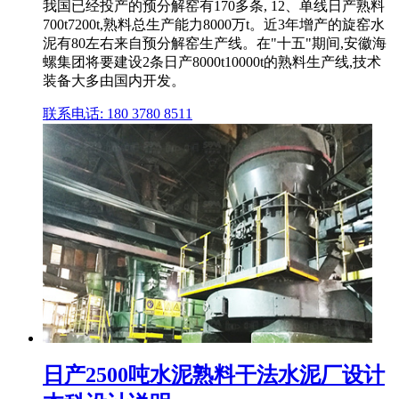
我国已经投产的预分解窑有170多条, 12、单线日产熟料
700t7200t,熟料总生产能力8000万t。近3年增产的旋窑水
泥有80左右来自预分解窑生产线。在"十五"期间,安徽海
螺集团将要建设2条日产8000t10000t的熟料生产线,技术
装备大多由国内开发。
联系电话: 180 3780 8511
日产2500吨水泥熟料干法水泥厂设计