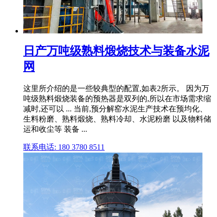
日产万吨级熟料煅烧技术与装备水泥
网
这里所介绍的是一些较典型的配置,如表2所示。 因为万
吨级熟料煅烧装备的预热器是双列的,所以在市场需求缩
减时,还可以 ... 当前,预分解窑水泥生产技术在预均化、
生料粉磨、熟料煅烧、熟料冷却、水泥粉磨 以及物料储
运和收尘等 装备 ...
联系电话: 180 3780 8511