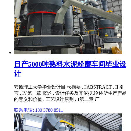
日产5000吨熟料水泥粉磨车间毕业设
计
安徽理工大学毕业设计目 录摘要 . I ABSTRACT . II 引
言 . IV第一章 概述 . 设计任务及其依据,论述所生产产品
的意义和价值 . 工艺设计原则 . 1第二章 厂
联系电话: 180 3780 8511