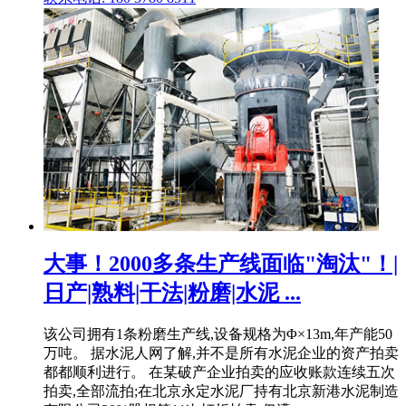
大事！2000多条生产线面临"淘汰"！|
日产|熟料|干法|粉磨|水泥 ...
该公司拥有1条粉磨生产线,设备规格为Φ×13m,年产能50
万吨。 据水泥人网了解,并不是所有水泥企业的资产拍卖
都都顺利进行。 在某破产企业拍卖的应收账款连续五次
拍卖,全部流拍;在北京永定水泥厂持有北京新港水泥制造