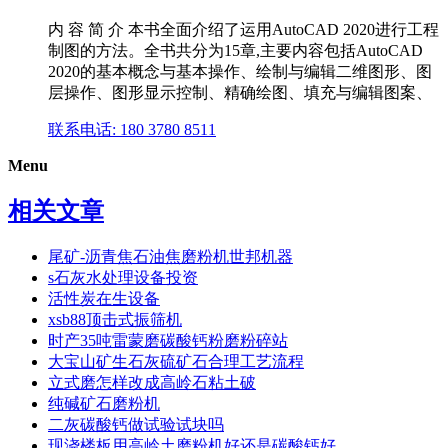
内 容 简 介 本书全面介绍了运用AutoCAD 2020进行工程
制图的方法。全书共分为15章,主要内容包括AutoCAD
2020的基本概念与基本操作、绘制与编辑二维图形、图
层操作、图形显示控制、精确绘图、填充与编辑图案、
联系电话: 180 3780 8511
Menu
相关文章
尾矿-沥青焦石油焦磨粉机世邦机器
s石灰水处理设备投资
活性炭在生设备
xsb88顶击式振筛机
时产35吨雷蒙磨碳酸钙粉磨粉碎站
大宝山矿生石灰硫矿石合理工艺流程
立式磨怎样改成高岭石粘土破
纯碱矿石磨粉机
二灰碳酸钙做试验试块吗
现浇楼板用高岭土磨粉机好还是碳酸钙好