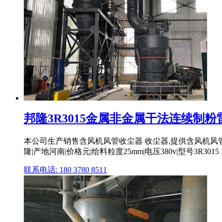
邦隆3R3015金属非金属干法连续制
本公司生产销售含风机风管收尘器 收尘器,提供含风机风管
隆|产地河南|价格元|给料粒度25mm|电压380v|型号3R3015 ..
联系电话: 180 3780 8511