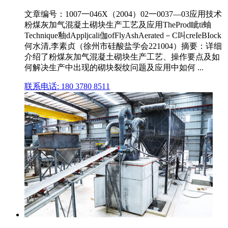
文章编号：1007一046X（2004）02一0037—03应用技术
粉煤灰加气混凝土砌块生产工艺及应用TheProd眦ti蚰
Technique釉dAppljcali伽ofFlyAshAerated－C叫creIeBIock
何水清,李素贞（徐州市硅酸盐学会221004）摘要：详细
介绍了粉煤灰加气混凝土砌块生产工艺、操作要点及如
何解决生产中出现的砌块裂纹问题及应用中如何 ...
联系电话: 180 3780 8511