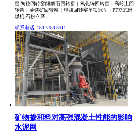
窑|陶粒回转窑|锂辉石回转窑｜氧化锌回转窑｜高岭土回
转窑｜菱镁矿回转窑｜球团回转窑单项冠军；PF立式磨
煤机|石粉立磨 .
联系电话: 180 3780 8511
矿物掺和料对高强混凝土性能的影响
水泥网