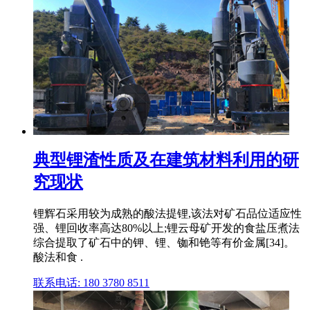
典型锂渣性质及在建筑材料利用的研
究现状
锂辉石采用较为成熟的酸法提锂,该法对矿石品位适应性
强、锂回收率高达80%以上;锂云母矿开发的食盐压煮法
综合提取了矿石中的钾、锂、铷和铯等有价金属[34]。
酸法和食 .
联系电话: 180 3780 8511