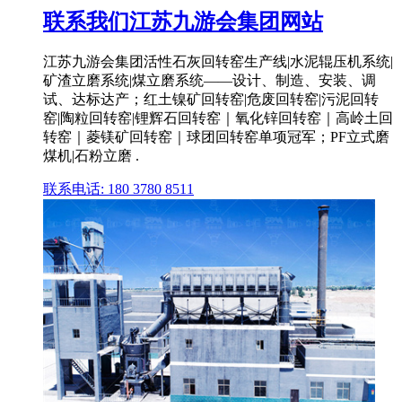
联系我们江苏九游会集团网站
江苏九游会集团活性石灰回转窑生产线|水泥辊压机系统|
矿渣立磨系统|煤立磨系统——设计、制造、安装、调
试、达标达产；红土镍矿回转窑|危废回转窑|污泥回转
窑|陶粒回转窑|锂辉石回转窑｜氧化锌回转窑｜高岭土回
转窑｜菱镁矿回转窑｜球团回转窑单项冠军；PF立式磨
煤机|石粉立磨 .
联系电话: 180 3780 8511