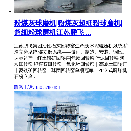
粉煤灰球磨机|粉煤灰超细粉球磨机|
超细粉球磨机江苏鹏飞 ...
江苏鹏飞集团活性石灰回转窑生产线|水泥辊压机系统|矿
渣立磨系统|煤立磨系统——设计、制造、安装、调试、
达标达产；红土镍矿回转窑|危废回转窑|污泥回转窑|陶
粒回转窑|锂辉石回转窑｜氧化锌回转窑｜高岭土回转窑
｜菱镁矿回转窑｜球团回转窑单项冠军；PF立式磨煤机|
石粉立磨 .
联系电话: 180 3780 8511