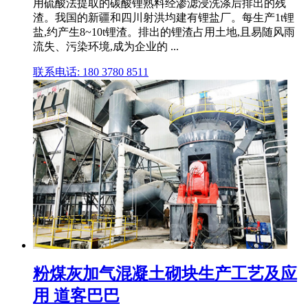
用硫酸法提取的碳酸锂熟料经渗滤浸洗涤后排出的残
渣。我国的新疆和四川射洪均建有锂盐厂。每生产1t锂
盐,约产生8~10t锂渣。排出的锂渣占用土地,且易随风雨
流失、污染环境,成为企业的 ...
联系电话: 180 3780 8511
粉煤灰加气混凝土砌块生产工艺及应
用 道客巴巴