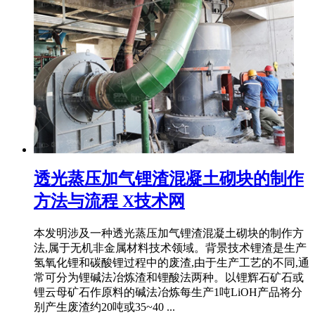
透光蒸压加气锂渣混凝土砌块的制作
方法与流程 X技术网
本发明涉及一种透光蒸压加气锂渣混凝土砌块的制作方
法,属于无机非金属材料技术领域。背景技术锂渣是生产
氢氧化锂和碳酸锂过程中的废渣,由于生产工艺的不同,通
常可分为锂碱法冶炼渣和锂酸法两种。以锂辉石矿石或
锂云母矿石作原料的碱法冶炼每生产1吨LiOH产品将分
别产生废渣约20吨或35~40 ...