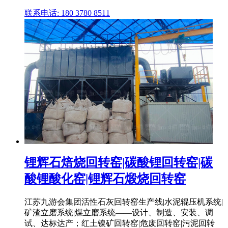
联系电话: 180 3780 8511
锂辉石焙烧回转窑|碳酸锂回转窑|碳
酸锂酸化窑|锂辉石煅烧回转窑
江苏九游会集团活性石灰回转窑生产线|水泥辊压机系统|
矿渣立磨系统|煤立磨系统——设计、制造、安装、调
试、达标达产；红土镍矿回转窑|危废回转窑|污泥回转