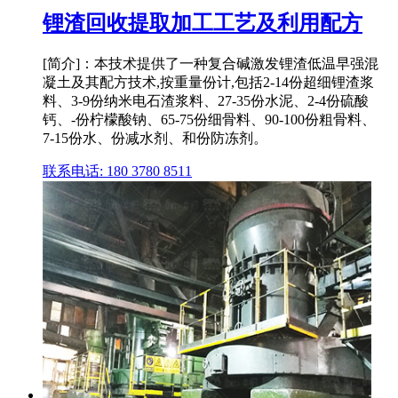
锂渣回收提取加工工艺及利用配方
[简介]：本技术提供了一种复合碱激发锂渣低温早强混
凝土及其配方技术,按重量份计,包括2‑14份超细锂渣浆
料、3‑9份纳米电石渣浆料、27‑35份水泥、2‑4份硫酸
钙、‑份柠檬酸钠、65‑75份细骨料、90‑100份粗骨料、
7‑15份水、份减水剂、和份防冻剂。
联系电话: 180 3780 8511