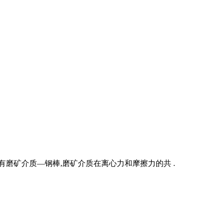
磨矿介质—钢棒,磨矿介质在离心力和摩擦力的共 .