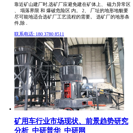
靠近矿山建厂时,选矿厂应避免建在矿体上、 磁力异常区
、 塌落界限 和 爆破危险区 内。 2、 厂址的地形地貌要
尽可能地适合选矿厂工艺流程的需要。 选矿厂的地形条
件,除 .
联系电话: 180 3780 8511
矿用车行业市场现状、前景趋势研究
分析_中研普华_中研网