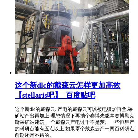
这个新dlc的戴森云怎样更加高效
【stellaris吧】_百度贴吧
这个新dlc的戴森云..产电的戴森云可以被电弧炉再叠,采
矿站产出再加上,理想情况下再抽个赛博先驱拿赛博勒克
斯采矿站建筑,一个戴森云产电过千不是梦。一些恒星产
的科研点能有五点以上,如果罩个戴森云产一两百科研点,
前期还是不错的。