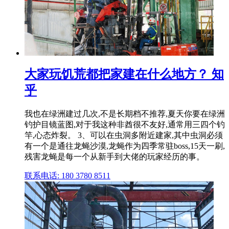
大家玩饥荒都把家建在什么地方？ 知
乎
我也在绿洲建过几次,不是长期档不推荐,夏天你要在绿洲
钓护目镜蓝图,对于我这种非酋很不友好,通常用三四个钓
竿,心态炸裂。 3、可以在虫洞多附近建家,其中虫洞必须
有一个是通往龙蝇沙漠,龙蝇作为四季常驻boss,15天一刷,
残害龙蝇是每一个从新手到大佬的玩家经历的事。
联系电话: 180 3780 8511