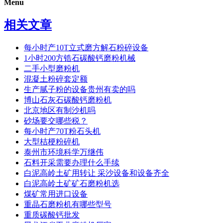
Menu
相关文章
每小时产10T立式磨方解石粉碎设备
1小时200方锆石碳酸钙磨粉机械
二手小型磨粉机
混凝土粉碎套定额
生产腻子粉的设备贵州有卖的吗
博山石灰石碳酸钙磨粉机
北京地区有制沙机吗
砂场要交哪些税？
每小时产70T粉石头机
大型桔梗粉碎机
泰州市环境科学万继伟
石料开采需要办理什么手续
白泥高岭土矿用转让 采沙设备和设备齐全
白泥高岭土矿矿石磨粉机选
煤矿常用进口设备
重晶石磨粉机有哪些型号
重质碳酸钙批发