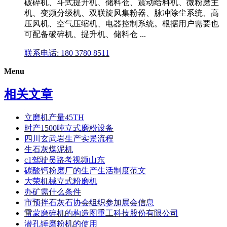
破碎机、斗式提升机、储料仓、震动给料机、微粉磨主
机、变频分级机、双联旋风集粉器、脉冲除尘系统、高
压风机、空气压缩机、电器控制系统。根据用户需要也
可配备破碎机、提升机、储料仓 ...
联系电话: 180 3780 8511
Menu
相关文章
立磨机产量45TH
时产1500吨立式磨粉设备
四川玄武岩生产实景流程
生石灰煤泥机
c1驾驶员路考视频山东
碳酸钙粉磨厂的生产生活制度范文
大荣机械立式粉磨机
办矿需什么条件
市预拌石灰石协会组织参加展会信息
雷蒙磨碎机的构造图重工科技股份有限公司
潜孔锤磨粉机的使用