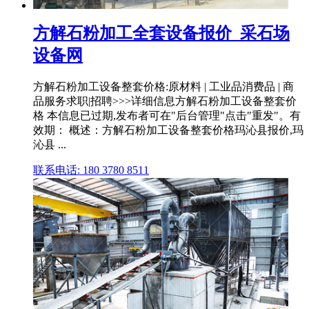
方解石粉加工全套设备报价_采石场
设备网
方解石粉加工设备整套价格:原材料 | 工业品消费品 | 商
品服务求职|招聘>>>详细信息方解石粉加工设备整套价
格 本信息已过期,发布者可在"后台管理"点击"重发"。有
效期： 概述：方解石粉加工设备整套价格玛沁县报价,玛
沁县 ...
联系电话: 180 3780 8511