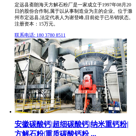
定远县斋朗海天方解石粉厂是⼀家成⽴于1997年08月20
日的股份合作制,属于以从事制造业为主的企业。位于滁
州市定远县,法定代表人为谢登峰,目前处于已吊销状态。
注册资本：15万元。
联系电话: 180 3780 8511
安徽碳酸钙|超细碳酸钙|纳米重钙粉|
方解石粉|重质碳酸钙粉 ...