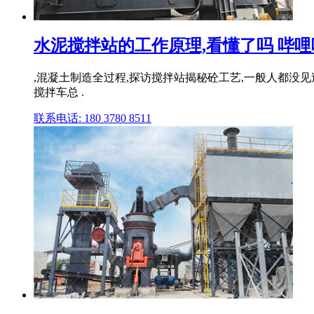
水泥搅拌站的工作原理,看懂了吗 哔哩
,混凝土制造全过程,探访搅拌站揭秘砼工艺,一般人都没见
搅拌车总 .
联系电话: 180 3780 8511