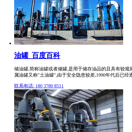
油罐_百度百科
储油罐,简称油罐或者储罐,是用于储存油品的且具有较
属油罐又称"土油罐",由于安全隐患较差,1990年代后已经
联系电话: 180 3780 8511