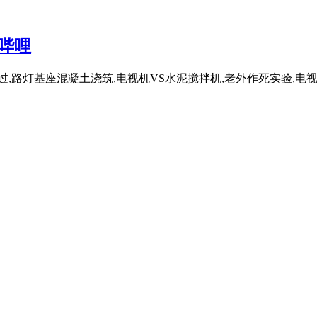
哔哩
过,路灯基座混凝土浇筑,电视机VS水泥搅拌机,老外作死实验,