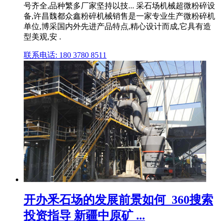
号齐全,品种繁多厂家坚持以技... 采石场机械超微粉碎设
备,许昌魏都众鑫粉碎机械销售是一家专业生产微粉碎机
单位,博采国内外先进产品特点,精心设计而成,它具有造
型美观,安 .
联系电话: 180 3780 8511
开办釆石场的发展前景如何_360搜索
投资指导 新疆中原矿 ...