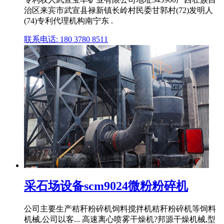
治区来宾市武宣县禄新镇长岭村民委甘郭村(72)发明人
(74)专利代理机构南宁东 .
联系电话: 180 3780 8511
采石场设备scm9024微粉粉碎机
公司主要生产秸秆粉碎机饲料搅拌机秸秆粉碎机等饲料
机械,公司以客... 高速离心喷雾干燥机?邦源干燥机械,型