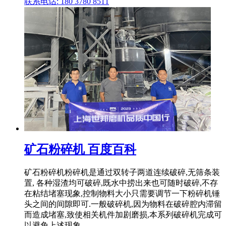
联系电话: 180 3780 8511
矿石粉碎机 百度百科
矿石粉碎机粉碎机是通过双转子两道连续破碎,无筛条装
置, 各种湿渣均可破碎,既水中捞出来也可随时破碎,不存
在粘结堵塞现象,控制物料大小只需要调节一下粉碎机锤
头之间的间隙即可.一般破碎机,因为物料在破碎腔内滞留
而造成堵塞,致使相关机件加剧磨损,本系列破碎机完成可
以避免上述现象.