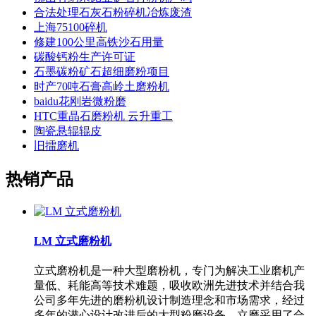
合法处理石灰石粉碎机冶炼废渣
上海75100碎机
修建100公里高铁沙石用量
碳酸钙粉生产许可证
石墨碳粉矿石超细磨粉项目
时产70吨石膏高岭土磨粉机
baidu花刚岩微粉磨
HTC重晶石磨粉机 云升重工
陶瓷悬辊辊皮
旧擂磨机
热销产品
LM 立式磨粉机
立式磨粉机是一种大型磨粉机，专门为解决工业磨机产
量低、耗能高等技术难题，吸收欧洲先进技术并结合我
公司多年先进的磨粉机设计制造理念和市场需求，经过
多年的潜心设计改进后的大型粉磨设备。立磨采用了合