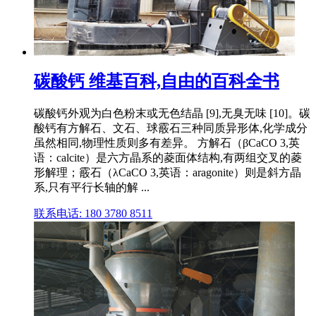
碳酸钙 维基百科,自由的百科全书
碳酸钙外观为白色粉末或无色结晶 [9],无臭无味 [10]。碳
酸钙有方解石、文石、球霰石三种同质异形体,化学成分
虽然相同,物理性质则多有差异。 方解石（βCaCO 3,英
语：calcite）是六方晶系的菱面体结构,有两组交叉的菱
形解理；霰石（λCaCO 3,英语：aragonite）则是斜方晶
系,只有平行长轴的解 ...
联系电话: 180 3780 8511