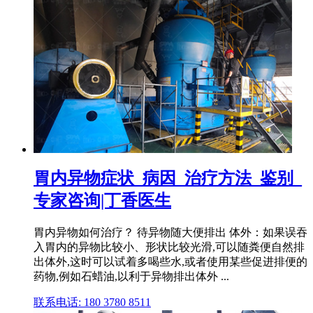
胃内异物症状_病因_治疗方法_鉴别_
专家咨询|丁香医生
胃内异物如何治疗？ 待异物随大便排出 体外：如果误吞
入胃内的异物比较小、形状比较光滑,可以随粪便自然排
出体外,这时可以试着多喝些水,或者使用某些促进排便的
药物,例如石蜡油,以利于异物排出体外 ...
联系电话: 180 3780 8511