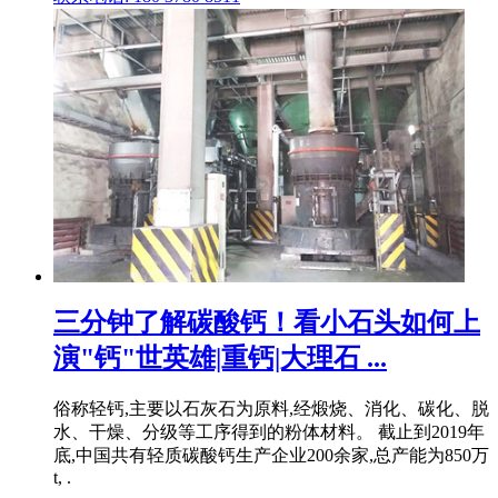
三分钟了解碳酸钙！看小石头如何上
演"钙"世英雄|重钙|大理石 ...
俗称轻钙,主要以石灰石为原料,经煅烧、消化、碳化、脱
水、干燥、分级等工序得到的粉体材料。 截止到2019年
底,中国共有轻质碳酸钙生产企业200余家,总产能为850万
t, .