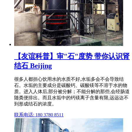
【友谊科普】审"石"度势 带你认识肾
结石 Beijing
很多人都担心饮用水的水质不好,水垢多会不会导致结
石。水垢的主要成分是碳酸钙、碳酸镁等不溶于水的物
质。进入人体后,部分被分解；不能分解的那些,会经肠道
随粪便排出。而且水垢中的钙镁离子含量有限,远远达不
到形成结石的浓度。
联系电话: 180 3780 8511