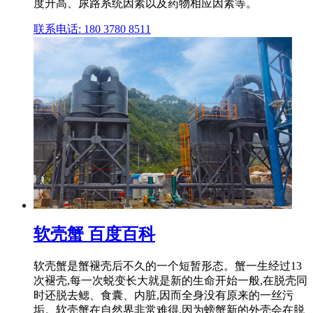
度升高、尿路系统因素以及药物相应因素等。
联系电话: 180 3780 8511
软壳蟹 百度百科
软壳蟹是蟹褪壳后不久的一个短暂形态。蟹一生经过13
次褪壳,每一次蜕变长大就是新的生命开始一般,在脱壳同
时还脱去鳃、食囊、内脏,因而全身没有原来的一丝污
垢。软壳蟹在自然界非常难得,因为螃蟹新的外壳会在脱