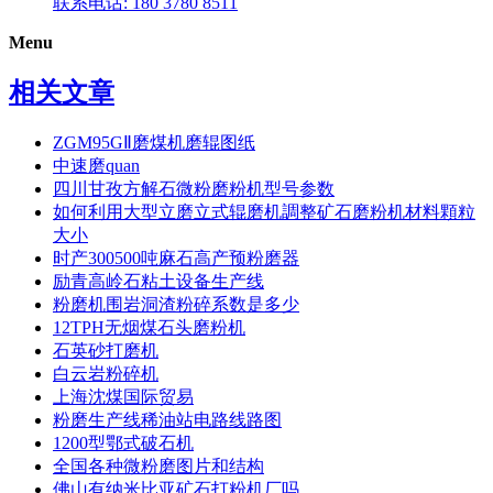
联系电话: 180 3780 8511
Menu
相关文章
ZGM95GⅡ磨煤机磨辊图纸
中速磨quan
四川甘孜方解石微粉磨粉机型号参数
如何利用大型立磨立式辊磨机調整矿石磨粉机材料顆粒
大小
时产300500吨麻石高产预粉磨器
励青高岭石粘土设备生产线
粉磨机围岩洞渣粉碎系数是多少
12TPH无烟煤石头磨粉机
石英砂打磨机
白云岩粉碎机
上海沈煤国际贸易
粉磨生产线稀油站电路线路图
1200型鄂式破石机
全国各种微粉磨图片和结构
佛山有纳米比亚矿石打粉机厂吗