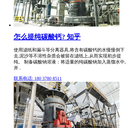
怎么提纯碳酸钙? 知乎
使用滤纸和漏斗等分离器具,将含有碳酸钙的水慢慢倒下
去,泥沙等不溶性杂质会被留在滤纸上,从而实现初步提
纯。 制备碳酸钠溶液：将适量的纯碳酸钠加入蒸馏水中,
并 .
联系电话: 180 3780 8511