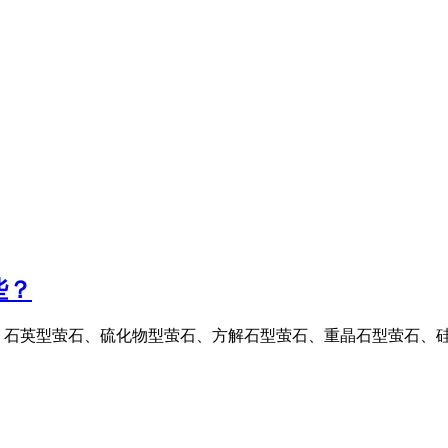
些？
、石英型萤石、硫化物型萤石、方解石型萤石、重晶石型萤石、