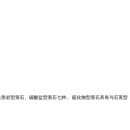
硅质岩型萤石、碳酸盐型萤石七种。 硫化物型萤石具有与石英型