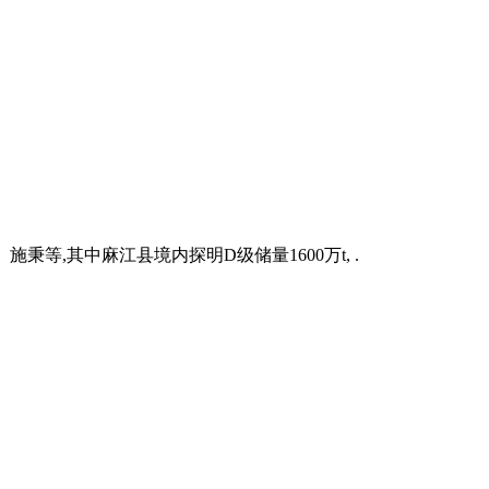
等,其中麻江县境内探明D级储量1600万t, .