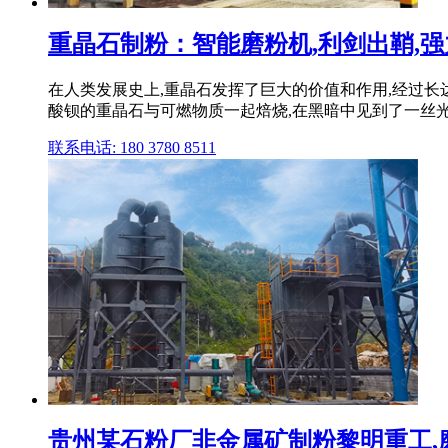
重晶石制粉：智能磨粉机,利剑出鞘,强
在人类发展史上,重晶石发挥了巨大的价值和作用,经过长达
酸钡的重晶石与可燃物质一起焙烧,在黑暗中见到了一丝光芒
联系电话: 180 3780 8511
贵州某石粉厂非金属矿制粉黎明重工,磨粉