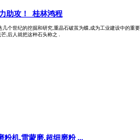
力助攻！_桂林鸿程
几个世纪的挖掘和研究,重晶石破茧为蝶,成为工业建设中的重要非
,后人就把这种石头称之 .
机,雷蒙磨,超细磨粉 ...