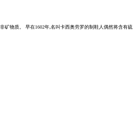
矿物质。 早在1602年,名叫卡西奥劳罗的制鞋人偶然将含有硫