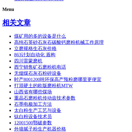
Menu
相关文章
煤矿用的多的设备是什么
高纯石英砂石灰石碳酸钙磨粉机械工作原理
立磨规格生石灰价格
863计划自动化 盾构
四川雷蒙磨机
西宁销售矿石磨粉机电话
无烟煤石灰石粉碎设备
时产8001200吨环保高产预粉磨哪里更便宜
打混硬土的欧版磨粉机MTW
山西省有哪些煤场
重晶石磨粉机传动齿技术参数
石墨电极加工方法
太白粉生产工艺与设备
钛白粉设备技术员
12001500鄂破参数
外墙腻子粉生产机器价格