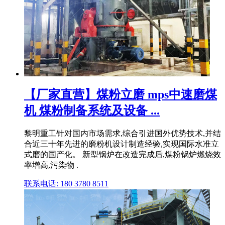
【厂家直营】煤粉立磨 mps中速磨煤
机 煤粉制备系统及设备 ...
黎明重工针对国内市场需求,综合引进国外优势技术,并结
合近三十年先进的磨粉机设计制造经验,实现国际水准立
式磨的国产化。 新型锅炉在改造完成后,煤粉锅炉燃烧效
率增高,污染物 .
联系电话: 180 3780 8511