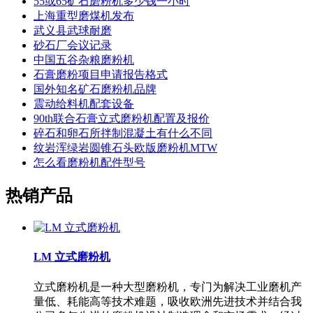
55或65矿石磨粉机多少钱一小时
上海重型磨煤机发布
武义县武球耐磨
砂石厂会议记录
中国五谷杂粮磨粉机
石膏磨粉项目申请报告格式
国外知名矿石磨粉机品牌
震动给料机配套设备
90th联合石膏立式磨粉机配置及报价
碎石和卵石所拌制混凝土有什么不同
纹岩浑绿岩圆锥石头欧版磨粉机MTW
怎么看磨粉机配件型号
热销产品
LM 立式磨粉机
立式磨粉机是一种大型磨粉机，专门为解决工业磨机产
量低、耗能高等技术难题，吸收欧洲先进技术并结合我