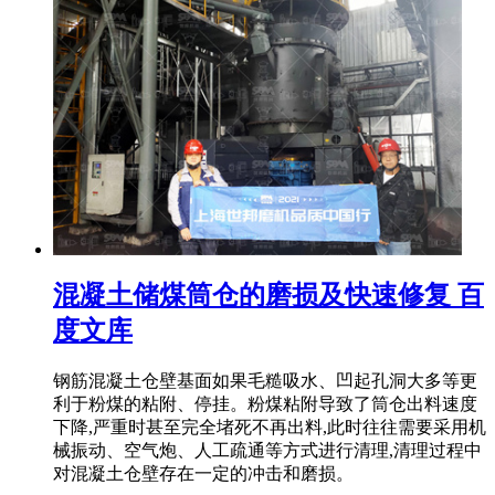
混凝土储煤筒仓的磨损及快速修复 百
度文库
钢筋混凝土仓壁基面如果毛糙吸水、凹起孔洞大多等更
利于粉煤的粘附、停挂。粉煤粘附导致了筒仓出料速度
下降,严重时甚至完全堵死不再出料,此时往往需要采用机
械振动、空气炮、人工疏通等方式进行清理,清理过程中
对混凝土仓壁存在一定的冲击和磨损。