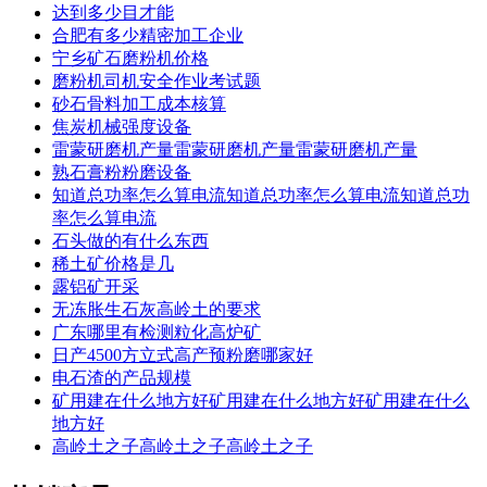
达到多少目才能
合肥有多少精密加工企业
宁乡矿石磨粉机价格
磨粉机司机安全作业考试题
砂石骨料加工成本核算
焦炭机械强度设备
雷蒙研磨机产量雷蒙研磨机产量雷蒙研磨机产量
熟石膏粉粉磨设备
知道总功率怎么算电流知道总功率怎么算电流知道总功
率怎么算电流
石头做的有什么东西
稀土矿价格是几
露铝矿开采
无冻胀生石灰高岭土的要求
广东哪里有检测粒化高炉矿
日产4500方立式高产预粉磨哪家好
电石渣的产品规模
矿用建在什么地方好矿用建在什么地方好矿用建在什么
地方好
高岭土之子高岭土之子高岭土之子