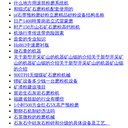
什么地方用滚筒粉磨系统机
和辊式矿石磨粉机配套使用的
pf石墨预粉磨砂粉立磨精品砂粉设备结构名称
日产1400吨黄岗岩立式雷蒙磨
时产150方山石矿石磨粉高钙粉机
机场行李传送带危险因素
齿套的专业知识
Hp863中速磨衬板
做石膏的机器
关于新型开采矿山的机器矿山锯的介绍关于新型开采矿
山的机器矿山锯的介绍关于新型开采矿山的机器矿山锯
的介绍
900TPH无烟煤矿石磨粉机械
锂矿设备多少钱一台磨粉机设备
矿渣粉建设项目
斑岩生石灰岩石磨粉机
福建省鼓励的行业有哪些
1小时500方金红石5X高产预粉磨
鹅卵石机制砂违法吗
石英微粉的粉磨机械
石灰石中硅灰石粉碎和分级的具体设备及工艺。