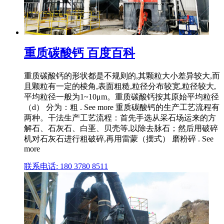
重质碳酸钙 百度百科
重质碳酸钙的形状都是不规则的,其颗粒大小差异较大,而
且颗粒有一定的棱角,表面粗糙,粒径分布较宽,粒径较大,
平均粒径一般为1~10μm。重质碳酸钙按其原始平均粒径
（d） 分为：粗 . See more 重质碳酸钙的生产工艺流程有
两种。干法生产工艺流程：首先手选从采石场运来的方
解石、石灰石、白垩、贝壳等,以除去脉石；然后用破碎
机对石灰石进行粗破碎,再用雷蒙（摆式） 磨粉碎 . See
more
联系电话: 180 3780 8511