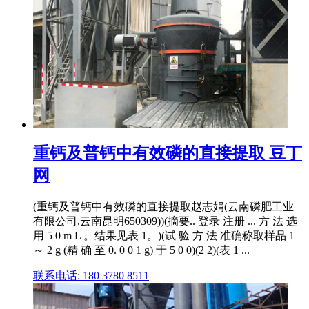
重钙及普钙中有效磷的直接提取 豆丁
网
(重钙及普钙中有效磷的直接提取赵志娟(云南磷肥工业
有限公司,云南昆明650309))(摘要.. 登录 注册 ... 方 法 选
用 5 0 m L 。结果见表 1。)(试 验 方 法 准确称取样品 1
～ 2 g (精 确 至 0. 0 0 1 g) 于 5 0 0)(2 2)(表 1 ...
联系电话: 180 3780 8511