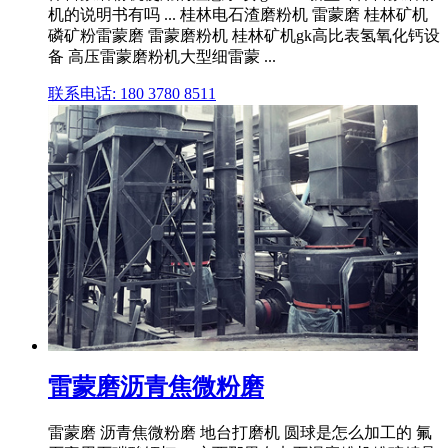
机的说明书有吗 ... 桂林电石渣磨粉机 雷蒙磨 桂林矿机
磷矿粉雷蒙磨 雷蒙磨粉机 桂林矿机gk高比表氢氧化钙设
备 高压雷蒙磨粉机大型细雷蒙 ...
联系电话: 180 3780 8511
雷蒙磨沥青焦微粉磨
雷蒙磨 沥青焦微粉磨 地台打磨机 圆球是怎么加工的 氟