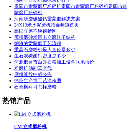
湖南全自动机械抹灰机样子
贵阳市雷蒙磨厂粉碎机贵阳市雷蒙磨厂粉碎机贵阳市雷
蒙磨厂粉碎机
河南研磨碳酸钙雷蒙磨解决方案
24X13米水泥磨机冶金频道首页
高细立磨不锈钢筛网
预粉磨砂粉同出立磨转子结构
炉渣的雷蒙磨工艺流程
重晶石磨粉机最大直径是多少
生石灰碳酸钙密度是多少
河北邢台市白云石粉加工设备联系报价
粉磨机储能器充气
磨粉线胶中标公告
钙业生产线工艺流程图
石膏枫斗可怎样磨粉
热销产品
LM 立式磨粉机